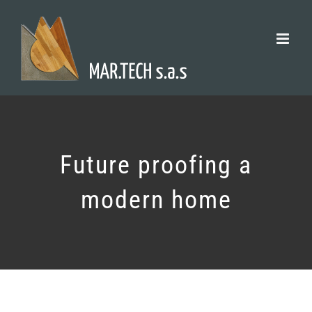
Salta
al
contenuto
Future proofing a
modern home