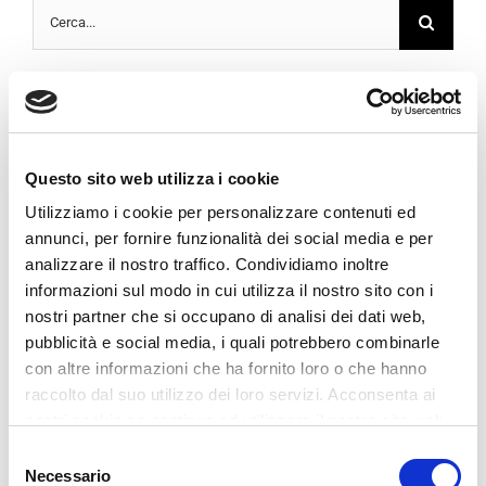
Cerca
per:
Articoli recenti
Questo sito web utilizza i cookie
Ciao mondo!
Utilizziamo i cookie per personalizzare contenuti ed
Redeveloping Florida’s Remote Southern Coast
annunci, per fornire funzionalità dei social media e per
analizzare il nostro traffico. Condividiamo inoltre
How We Manage Large Construction Projects
informazioni sul modo in cui utilizza il nostro sito con i
nostri partner che si occupano di analisi dei dati web,
Future proofing a modern home
pubblicità e social media, i quali potrebbero combinarle
con altre informazioni che ha fornito loro o che hanno
raccolto dal suo utilizzo dei loro servizi. Acconsenta ai
nostri cookie se continua ad utilizzare il nostro sito web.
Commenti recenti
Selezione
Necessario
del