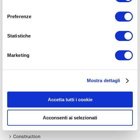
Un commentatore di WordPress
su
Ciao mondo!
consenso
Preferenze
Archivi
Statistiche
Febbraio 2020
Marketing
Dicembre 2015
Mostra dettagli
Categorie
Accetta tutti i cookie
Architecture
Acconsenti ai selezionati
Buildings
Construction