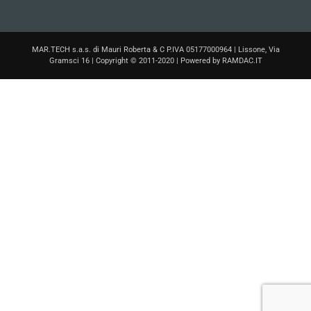
MAR.TECH s.a.s. di Mauri Roberta & C P.IVA 05177000964 | Lissone, Via
Gramsci 16 | Copyright © 2011-2020 | Powered by
RAMDAC.IT