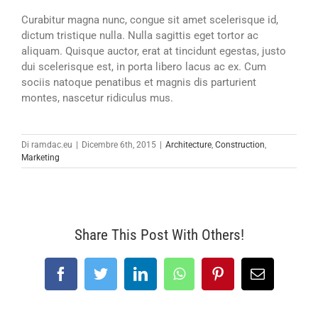
Curabitur magna nunc, congue sit amet scelerisque id,
dictum tristique nulla. Nulla sagittis eget tortor ac
aliquam. Quisque auctor, erat at tincidunt egestas, justo
dui scelerisque est, in porta libero lacus ac ex. Cum
sociis natoque penatibus et magnis dis parturient
montes, nascetur ridiculus mus.
Di
ramdac.eu
|
Dicembre 6th, 2015
|
Architecture
,
Construction
,
Marketing
Share This Post With Others!
Facebook
Twitter
LinkedIn
WhatsApp
Pinterest
Email